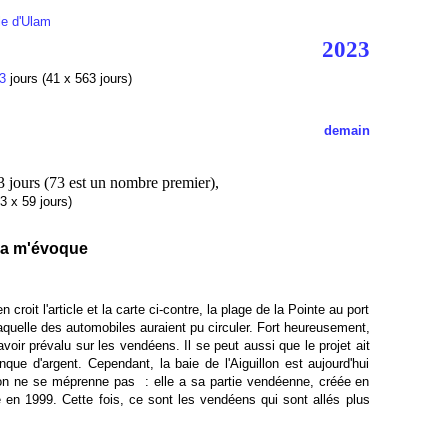
ale d'Ulam
2023
3
jours (41 x 563 jours)
demain
73 jours (73 est un nombre premier),
3 x 59 jours)
ela m'évoque
 en croit l'article et la carte ci-contre, la plage de la Pointe au port
quelle des automobiles auraient pu circuler. Fort heureusement,
oir prévalu sur les vendéens. Il se peut aussi que le projet ait
ue d'argent. Cependant, la baie de l'Aiguillon est aujourd'hui
'on ne se méprenne pas : elle a sa partie vendéenne, créée en
e en 1999. Cette fois, ce sont les vendéens qui sont allés plus