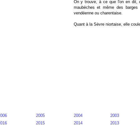
On y trouve, à ce que l'on en dit
maubèches et même des barges à q
vendéenne ou charentaise.
Quant à la Sèvre niortaise, elle cou
2006
2005
2004
2003
2016
2015
2014
2013