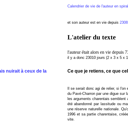
Calendrier de vie de l'auteur en spir
et son auteur est en vie depuis
2308
L'atelier du texte
l'auteur était alors en vie depuis 
il y a donc 23010 jours (2 x 3 x 5 x 1
is nuirait à ceux de la
Ce que je retiens, ce que c
Il se serait donc agi de relier, si l'on
du Pavé-Charron par une digue sur la
les arguments charentais semblent av
été abandonné par lassitude ou manq
une réserve naturelle nationale. Qu
1996 et sa partie charentaise, créé
vite.