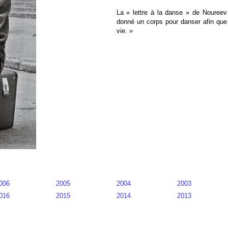
La « lettre à la danse » de Noureev
donné un corps pour danser afin que
vie. »
006
2005
2004
2003
016
2015
2014
2013