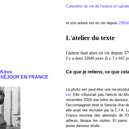
Calendrier de vie de l'auteur en spiral
et son auteur est en vie depuis
23024
L'atelier du texte
l'auteur était alors en vie depuis 
il y a donc 22645 jours (5 x 7 x 647 
Kirov
Ce que je retiens, ce que ce
E SÉJOUR EN FRANCE
La photo est peut-être une reconstitu
vie
. Elle n'illustrait pas l'article du
Mo
novembre 2020 une lettre du danseur, a
l'accompagnait était la fiancée d'un d
elle avait été recrutée par la C.I.A. L
France résonne des attentats de l'O
ailleurs, bloque les routes. Et parm
jeune danseur étoile.