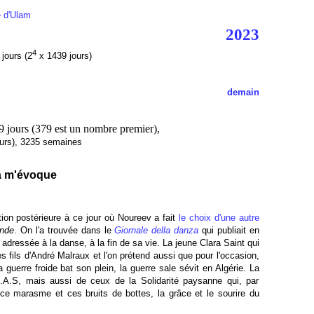
e d'Ulam
2023
4
jours (2
x 1439 jours)
demain
379 jours (379 est un nombre premier),
jours), 3235 semaines
la m'évoque
tion postérieure à ce jour où Noureev a fait
le choix d'une autre
nde
. On l'a trouvée dans le
Giornale della danza
qui publiait en
dressée à la danse, à la fin de sa vie. La jeune Clara Saint qui
es fils d'André Malraux et l'on prétend aussi que pour l'occasion,
a guerre froide bat son plein, la guerre sale sévit en Algérie. La
.A.S, mais aussi de ceux de la Solidarité paysanne qui, par
i ce marasme et ces bruits de bottes, la grâce et le sourire du