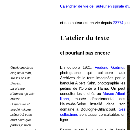
Calendrier de vie de l'auteur en spirale d'
et son auteur est en vie depuis
23774
jour
L'atelier du texte
et pourtant pas encore
En octobre 1921,
Frédéric Gadmer
,
Quelle angoisse
photographe qui collabore aux
hier, de la mort,
Archives de la terre imaginées par le
sur les pas de
banquier Albert Kahn, photographie les
Barrès.
jardins de l'Oronte à Hama. On peut
La phrase
consulter les clichés au
Musée Albert
s'impose : je vais
Kahn
, musée départemental des
mourir.
Hauts-de-Seine installé dans son
Disparaître et
domaine à Boulogne-Billancourt.
Ses
soudain si peu
collections
sont aussi consultables en
préparé à cette
ligne.
mort alors que
parfois je m'en