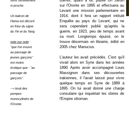
Barrès, quant à lui, publie Un Jardin
sens sereinement
sur l'Oronte en 1895 et effectuera au
si proche.
Levant une mission parlementaire en
1914, dont il fera un rapport intitulé
Un balcon de
Enquête au pays du Levant, qui ne
Hama est décoré
sera cependant publié qu'après la
en frise du signe
guerre, en 1923, peu de temps avant
du Yin et du Yang.
sa mort. Longtemps épuisé, on le
trouve désormais en librairie, édité en
note sur note
:
2005 chez Manucius.
"que l'on trouve
au passage de
L'auteur les avait précédés. C'est qu'il
jeunes garçons"
vivait alors en Syrie dans les années
est moins
1890. Après avoir accompagné Louis
érotique que : "au
Massignon dans ses découvertes
passage de
irakiennes, il l'avait laissé pour vivre
garçons".
quelque temps en Syrie de 1889 à
1895. On lui avait donné une charge
--> bruit des
consulaire qui inquiétait les sbires de
pompes
l'Empire ottoman.
monocylindre de
l'Oronte.