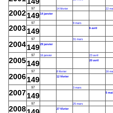
149
97
14 février
22 ma
2002
149
14 janvier
97
9 mars
2003
6 avril
149
97
31 mars
2004
29 janvier
149
97
16 janvier
23 avril
2005
20 avril
149
97
8 février
16 ma
2006
12 février
149
97
3 mars
2007
5 mai
149
97
25 mars
2008
27 février
149