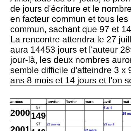
de jours d'écriture et le nombr
en facteur commun et tous les 1
commun, sachant que 97 et 14
La rencontre attendra le 27 jui
aura 14453 jours et l'auteur 28
jour-là, les deux nombres aur
semble difficile d'atteindre 3 
ans 8 mois et 14 jours et l'on s
années
janvier
février
mars
avril
mai
97
6 avril
2000
149
28 ma
97
22 janvier
29 avril
2001
22 mars