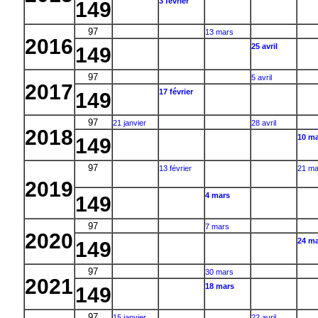
3 février
149
97
13 mars
2016
25 avril
149
97
5 avril
2017
17 février
149
97
21 janvier
28 avril
2018
10 ma
149
97
13 février
21 ma
2019
4 mars
149
97
7 mars
2020
24 ma
149
97
30 mars
2021
18 mars
149
97
15 janvier
22 avril