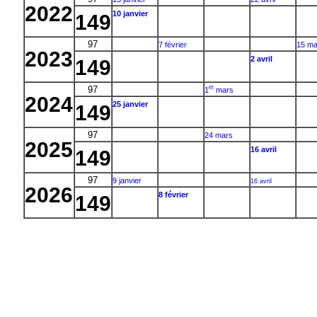
2022
10 janvier
149
97
7 février
15 ma
2023
2 avril
149
er
97
1
mars
2024
25 janvier
149
97
24 mars
2025
16 avril
149
97
9 janvier
16 avril
2026
8 février
149