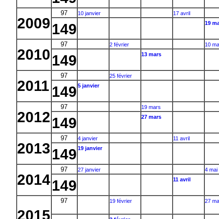
97
10 janvier
17 avril
2009
19 ma
149
97
2 février
10 ma
2010
13 mars
149
97
25 février
2011
5 janvier
149
97
19 mars
2012
27 mars
149
97
4 janvier
11 avril
2013
19 janvier
149
97
27 janvier
4 mai
2014
11 avril
149
97
19 février
27 ma
2015